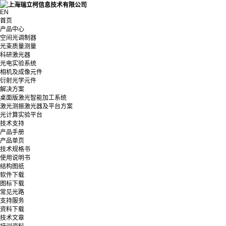
EN
首页
产品中心
空间光调制器
光束质量测量
科研激光器
光电实验系统
相机及成像元件
衍射光学元件
解决方案
桌面版激光智能加工系统
激光测振激光器及平台方案
光计算实验平台
技术支持
产品手册
产品单页
技术规格书
使用说明书
结构图纸
软件下载
图标下载
常见光路
支持服务
资料下载
技术文章