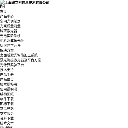
EN
首页
产品中心
空间光调制器
光束质量测量
科研激光器
光电实验系统
相机及成像元件
衍射光学元件
解决方案
桌面版激光智能加工系统
激光测振激光器及平台方案
光计算实验平台
技术支持
产品手册
产品单页
技术规格书
使用说明书
结构图纸
软件下载
图标下载
常见光路
支持服务
资料下载
技术文章