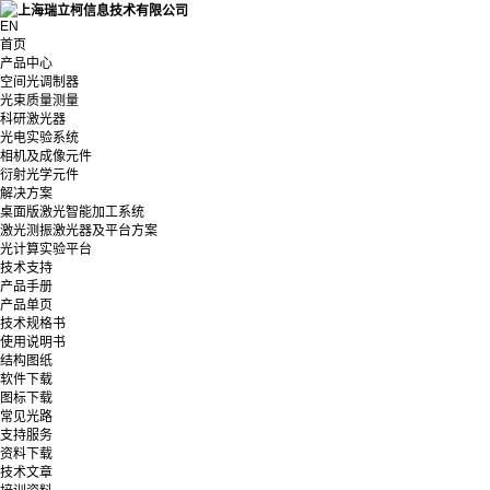
EN
首页
产品中心
空间光调制器
光束质量测量
科研激光器
光电实验系统
相机及成像元件
衍射光学元件
解决方案
桌面版激光智能加工系统
激光测振激光器及平台方案
光计算实验平台
技术支持
产品手册
产品单页
技术规格书
使用说明书
结构图纸
软件下载
图标下载
常见光路
支持服务
资料下载
技术文章