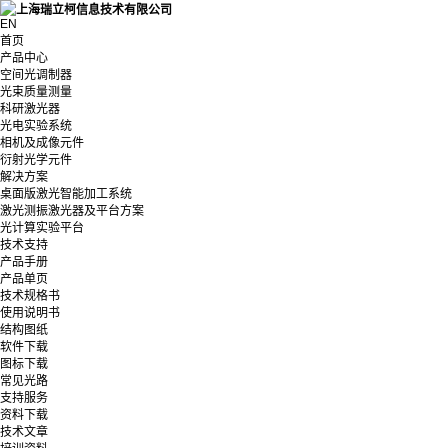
EN
首页
产品中心
空间光调制器
光束质量测量
科研激光器
光电实验系统
相机及成像元件
衍射光学元件
解决方案
桌面版激光智能加工系统
激光测振激光器及平台方案
光计算实验平台
技术支持
产品手册
产品单页
技术规格书
使用说明书
结构图纸
软件下载
图标下载
常见光路
支持服务
资料下载
技术文章