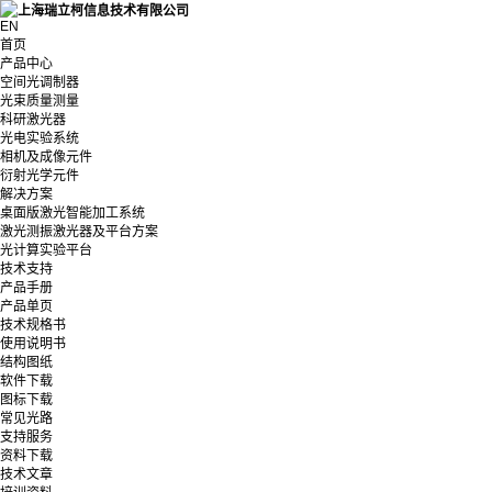
EN
首页
产品中心
空间光调制器
光束质量测量
科研激光器
光电实验系统
相机及成像元件
衍射光学元件
解决方案
桌面版激光智能加工系统
激光测振激光器及平台方案
光计算实验平台
技术支持
产品手册
产品单页
技术规格书
使用说明书
结构图纸
软件下载
图标下载
常见光路
支持服务
资料下载
技术文章