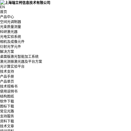
EN
首页
产品中心
空间光调制器
光束质量测量
科研激光器
光电实验系统
相机及成像元件
衍射光学元件
解决方案
桌面版激光智能加工系统
激光测振激光器及平台方案
光计算实验平台
技术支持
产品手册
产品单页
技术规格书
使用说明书
结构图纸
软件下载
图标下载
常见光路
支持服务
资料下载
技术文章