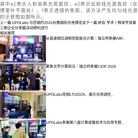
其中a1表示入射高斯光斑直径，a2表示出射线光源直径（在
傅里叶平面处），f表示透镜的焦距，该方法产生均匀线光源
的示意图如图所示。
上一篇:
UPOLabs 与您相约2024长春国际光电博览会
下一篇:
研会·学术丨畅享学谈第
三期企业分享篇活动顺利进行
相关推荐
从高速相位调制到智能光计算｜瑞立柯参展AIIP...
聚焦光学计算前沿｜瑞立柯参展CIOP 2026
UPOLabs亮相LTO2026，展示光场调控...
UPOLabs参展第八届计算成像技术与应用专题...