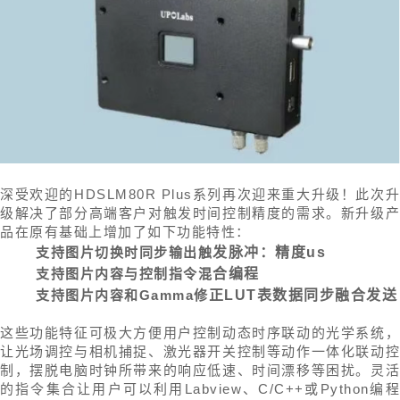
深受欢迎的HDSLM80R Plus系列再次迎来重大升级！此次升
级解决了部分高端客户对触发时间控制精度的需求。新升级产
品在原有基础上增加了如下功能特性：
支持图片切换
时同步输出触
发
脉冲
：精度us
支持图片内容与控制指令混
合
编程
支持图片内容和Gamma修
正
LUT表数据同步融合发送
这些功能特征可极大方便用户控制动态时序联动的光学系统，
让光场调控与相机捕捉、激光器开关控制等动作一体化联动控
制，摆脱电脑时钟所带来的响应低速、时间漂移等困扰。灵活
的指令集合让用户可以利用Labview、C/C++或Python编程