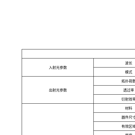
波长
入射光参数
模式
拓扑荷
出射光参数
透过率
衍射效
材料
器件尺
有效区