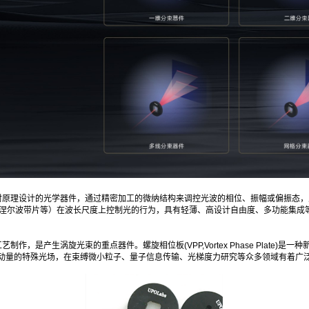
DOE）是一种基于光的衍射原理设计的光学器件，通过精密加工的微纳结构来调控光波的相位、振
菲涅尔波带片等）在波长尺度上控制光的行为，具有轻薄、高设计自由度、多功能集成
作，是产生涡旋光束的重点器件。螺旋相位板(VPP,Vortex Phase Plate
动量的特殊光场，在束缚微小粒子、量子信息传输、光梯度力研究等众多领域有着广泛应