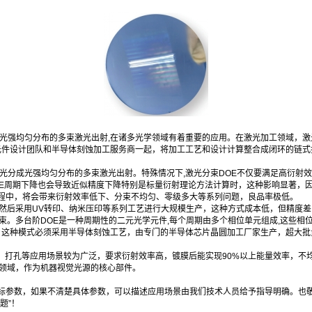
光强均匀分布的多束激光出射,在诸多光学领域有着重要的应用。在激光加工领域，激
衍射元件设计团队和半导体刻蚀加工服务商一起，将加工工艺和设计计算整合成闭环的链
光分成光强均匀分布的多束激光出射。特殊情况下,激光分束DOE不仅要满足高衍射效
DOE周期下降也会导致近似精度下降特别是标量衍射理论方法计算时，这种影响显著，
程中，将会带来衍射效率低下、分束不均匀、零级多大等系列问题，良品率极低。
，然后采用UV转印、纳米压印等系列工艺进行大规模生产，这种方式成本低，但精度
束。多台阶DOE是一种周期性的二元光学元件,每个周期由多个相位单元组成,这些相
。这种模式必须采用半导体刻蚀工艺，由专门的半导体芯片晶圆加工厂家生产，超大批
开、打孔等应用场景较为广泛，要求衍射效率高，镀膜后能实现90%以上能量效率，不均
器领域，作为机器视觉光源的核心部件。
标参数，如果不清楚具体参数，可以描述应用场景由我们技术人员给予指导明确。也敬
题”！