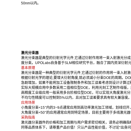
50nm以内。
激光分束器
激光分束器是典型的衍射光学元件,它通过衍射作用将一束入射激光分成
度分束。UPOLabs自身基于SLM相位研究平台，融合了国内资深
基本原理
激光分束器是一种典型的衍射光学元件,它通过衍射的作用将一束入射激
根据衍射光学的理论,要增大衍射角度,就必须减小分束DOE的周期。
急剧增加，如果不能将加工设备限制条件和加工误差考虑到设计计算过
实际大规模应用中多数采用二值相位型DOE，利用光刻工艺制作母版
高精度工业级应用一般采用多台阶相位型DOE，可以实现大角度激光分
不均匀性精度可以控制到5%以内，且对加工误差要求具有较大兼容度
应用场景
小角度分束<15°内的3~9点通常应用到高功率激光加工领域，划线切
大角度分束<50°的应用通常应用到特定场景，目前主要用于多线激光
采购指南
激光器分束器件的价格和加工周期与用户需求密切相关，请务必明确指
同等品质体系下，请尊重产品价值！只认产品性能价值，不讨论“出身问