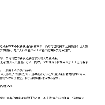
光分束DOE不仅要满足高衍射效率、高均匀性的要求,还要能够实现大角
式技术服务，为广大科研客户和工业客户提供各类分束器件。
率、高均匀性的要求,还要能够实现大角度分束。
因此必须引入矢量设计方法。同时，DOE周期下降所带来加工工艺的要求
差，一般用于消费级产品中。
位单元形成了台阶状分布，这种设计方法在30度分束衍射角内的应用中，
量制作时单价便宜，但小规模制作时成本非常高。
匀性<5%；
请广大客户明确理解我们的态度：不支持“国产必须便宜！”这种观念，