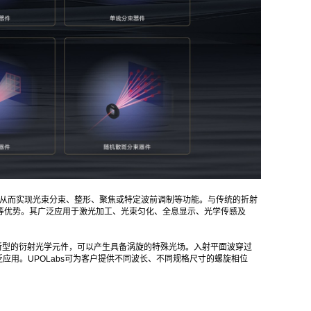
幅或偏振态，从而实现光束分束、整形、聚焦或特定波前调制等功能。与传统的折射
等优势。其广泛应用于激光加工、光束匀化、全息显示、光学传感及
)是一种新型的衍射光学元件，可以产生具备涡旋的特殊光场。入射平面波穿过
用。UPOLabs可为客户提供不同波长、不同规格尺寸的螺旋相位