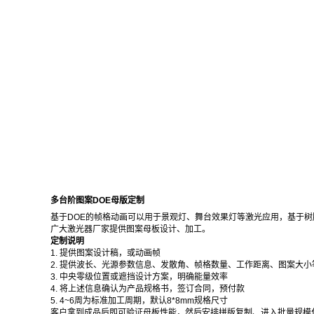
多台阶图案DOE母版定制
基于DOE的帧格动画可以用于景观灯、舞台效果灯等激光应用，基于树
广大激光器厂家提供图案母板设计、加工。
定制说明
1. 提供图案设计稿，或动画帧
2. 提供波长、光源参数信息、发散角、帧格数量、工作距离、图案大小
3. 中央零级位置或遮挡设计方案，明确能量效率
4. 将上述信息确认为产品规格书，签订合同，预付款
5. 4~6周为标准加工周期，默认8*8mm规格尺寸
客户拿到成品后即可验证母板性能，然后安排拼版复制、进入批量规模