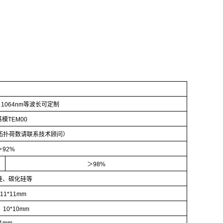
8、1064nm等波长可定制
模TEM00
拓扑荷数请联系技术顾问）
＞92%
＞98%
硅、碳化硅等
11*11mm
、10*10mm