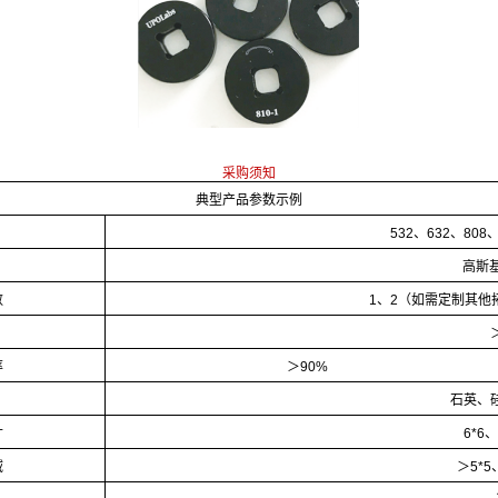
采购须知
典型产品参数示例
532、632、80
高斯基
数
1、2（如需定制其他
率
＞90%
石英、
寸
6*6、
域
＞5*5