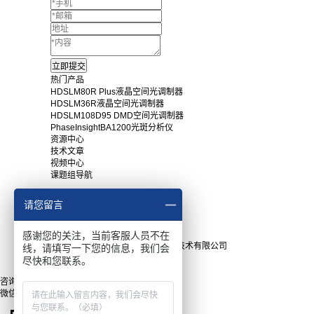
热门产品
HDSLM80R Plus液晶空间光调制器
HDSLM36R液晶空间光调制器
HDSLM108D95 DMD空间光调制器
PhaseInsightBA1200光斑分析仪
资源中心
技术文章
视频中心
课题组导航
常用下载
请您留言
产品手册
软件下载
感谢您的关注，当前客服人员不在
Copyright © 2025上海瑞立柯信息技术有限公司
线，请填写一下您的信息，我们会
沪ICP备15043820号
尽快和您联系。
网站地图
咨询
微信