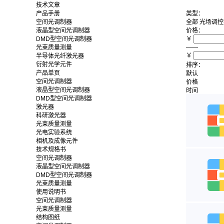
技术文章
产品手册
类型：
空间光调制器
全部
光场调控
液晶型空间光调制器
价格：
DMD型空间光调制器
￥
——
光束质量测量
￥
半导体光纤激光器
衍射光学元件
排序：
产品单页
默认
空间光调制器
价格
液晶型空间光调制器
时间
DMD型空间光调制器
激光器
科研激光器
光束质量测量
光电实验系统
相机及成像元件
技术规格书
空间光调制器
液晶型空间光调制器
DMD型空间光调制器
光束质量测量
使用说明书
空间光调制器
光束质量测量
结构图纸