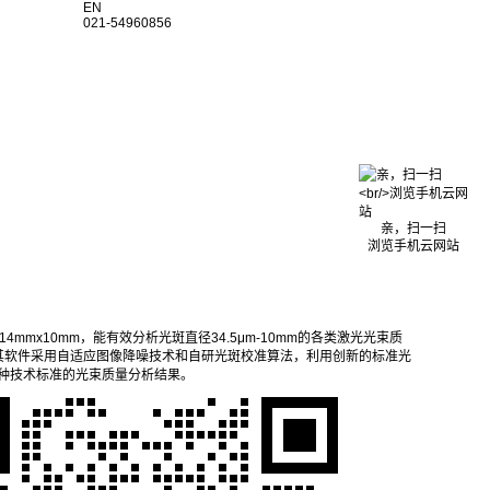
EN
021-54960856
亲，扫一扫
浏览手机云网站
积达14mmx10mm，能有效分析光斑直径34.5μm-10mm的各类激光光束质
其软件采用自适应图像降噪技术和自研光斑校准算法，利用创新的标准光
示多种技术标准的光束质量分析结果。