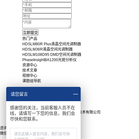
热门产品
HDSLM80R Plus液晶空间光调制器
HDSLM36R液晶空间光调制器
HDSLM108D95 DMD空间光调制器
PhaseInsightBA1200光斑分析仪
资源中心
技术文章
视频中心
课题组导航
常用下载
请您留言
产品手册
软件下载
感谢您的关注，当前客服人员不在
Copyright © 2025上海瑞立柯信息技术有限公司
线，请填写一下您的信息，我们会
沪ICP备15043820号
尽快和您联系。
网站地图
咨询
微信