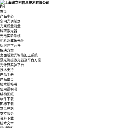
EN
首页
产品中心
空间光调制器
光束质量测量
科研激光器
光电实验系统
相机及成像元件
衍射光学元件
解决方案
桌面版激光智能加工系统
激光测振激光器及平台方案
光计算实验平台
技术支持
产品手册
产品单页
技术规格书
使用说明书
结构图纸
软件下载
图标下载
常见光路
支持服务
资料下载
技术文章