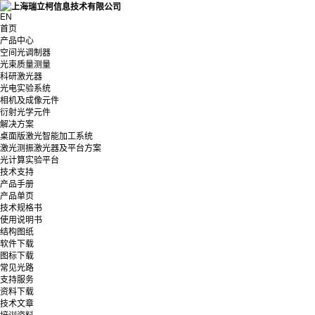
EN
首页
产品中心
空间光调制器
光束质量测量
科研激光器
光电实验系统
相机及成像元件
衍射光学元件
解决方案
桌面版激光智能加工系统
激光测振激光器及平台方案
光计算实验平台
技术支持
产品手册
产品单页
技术规格书
使用说明书
结构图纸
软件下载
图标下载
常见光路
支持服务
资料下载
技术文章