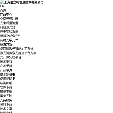
EN
首页
产品中心
空间光调制器
光束质量测量
科研激光器
光电实验系统
相机及成像元件
衍射光学元件
解决方案
桌面版激光智能加工系统
激光测振激光器及平台方案
光计算实验平台
技术支持
产品手册
产品单页
技术规格书
使用说明书
结构图纸
软件下载
图标下载
常见光路
支持服务
资料下载
技术文章