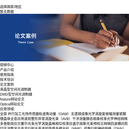
选择国家/地区
暂无数据
视频中心
产品介绍
使用指南
技术培训
论文案例
液晶型空间光调制器
DMD型空间光调制器
Nature网站论文
Optica网站论文
应用领域：
全部
并行加工
光场传感器
轨道角动量（OAM）
无透镜成像
光学涡旋
复振幅测量
铌酸
锂晶体
全息应用
波前整形
异常涡旋光束（AVB）
干涉测量
静态相差校准
光学神经网络
多普勒效应
贝塞尔光束
光学涡旋晶格
相位校准
拉盖尔高斯光束
预校正网络
四波横向剪
切干涉
数字全息
非衍射光束
波前传感
多模光纤（MMF）成像
衍射神经网络（DNN）