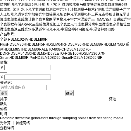
结构照明
光学测量
部分相干照明（PCI）
微纳技术
费马螺旋狭缝
鬼成像
自适应差分对
应成像（CI）
水下光学
非球面检测
结构光场
干涉检测
量子技术
径向相位光栅
量子光学
人工智能
光通信
光学加密
光学微操纵
光场调控
光学测量
拓扑工程
光束整形
计算光学
计
算成像
单像素成像
计算全息
生物医学
生物光子学
异常涡旋光束（MAVBs）
自适应光学
全息数据存储
AR/VR
三维成像
激光加工
全息显示与成像
超分辨率显微成像
定量相位显
微成像
高速三维光场
多通道空间光子
光-电混合神经网络
光-电混合神经网络
产品型号：
全部
RSLM1024V
HDSLM80R
Plus
HDSLM80R
HDSLM45R
HDSLM64R
HDSLM36R
HDSLM38R
HDSLM756D 系
列
HDSLM85T
HDSLM80RA
LETO-808-C
HDSLM136D70-
DDR
HDSLM54D50
HDSLM54D67
LETO-RGB100
HDSLM136D70-
Smart
HDSLM80R Pro
HDSLM108D95-Smart
HDSLM108D65NIR
价格：
￥
——
￥
关键词：
排序：
筛选：
默认
价格
时间
Photonic diffractive generators through sampling noises from scattering media
光计算 丨 神经网络
查看详情