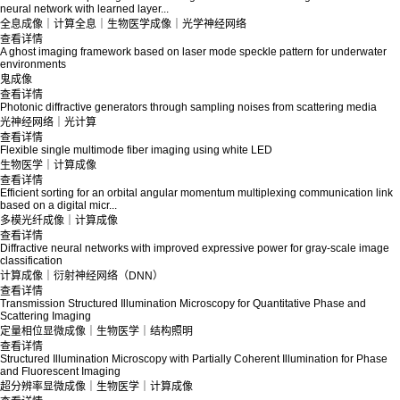
neural network with learned layer...
全息成像｜计算全息｜生物医学成像｜光学神经网络
查看详情
A ghost imaging framework based on laser mode speckle pattern for underwater
environments
鬼成像
查看详情
Photonic diffractive generators through sampling noises from scattering media
光神经网络｜光计算
查看详情
Flexible single multimode fiber imaging using white LED
生物医学｜计算成像
查看详情
Efficient sorting for an orbital angular momentum multiplexing communication link
based on a digital micr...
多模光纤成像｜计算成像
查看详情
Diffractive neural networks with improved expressive power for gray-scale image
classification
计算成像｜衍射神经网络（DNN）
查看详情
Transmission Structured Illumination Microscopy for Quantitative Phase and
Scattering Imaging
定量相位显微成像｜生物医学｜结构照明
查看详情
Structured Illumination Microscopy with Partially Coherent Illumination for Phase
and Fluorescent Imaging
超分辨率显微成像｜生物医学｜计算成像