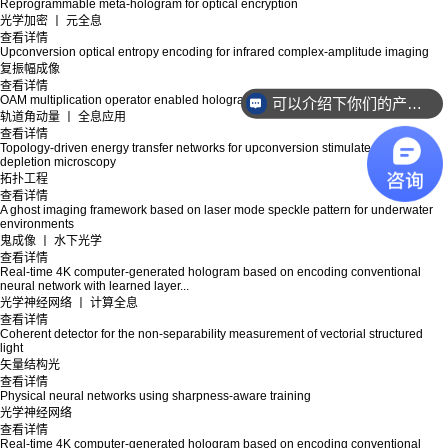
Reprogrammable meta-hologram for optical encryption
光学加密 丨 元全息
查看详情
Upconversion optical entropy encoding for infrared complex-amplitude imaging
复振幅成像
查看详情
OAM multiplication operator enabled holographic multiplexing
可以介绍下你们的产品么？
轨道角动量 丨 全息应用
查看详情
Topology-driven energy transfer networks for upconversion stimulated emission
depletion microscopy
拓扑工程
查看详情
A ghost imaging framework based on laser mode speckle pattern for underwater
environments
鬼成像 丨 水下光学
查看详情
Real-time 4K computer-generated hologram based on encoding conventional
neural network with learned layer...
光学神经网络 丨 计算全息
查看详情
Coherent detector for the non-separability measurement of vectorial structured
light
矢量结构光
查看详情
Physical neural networks using sharpness-aware training
光学神经网络
查看详情
Real-time 4K computer-generated hologram based on encoding conventional