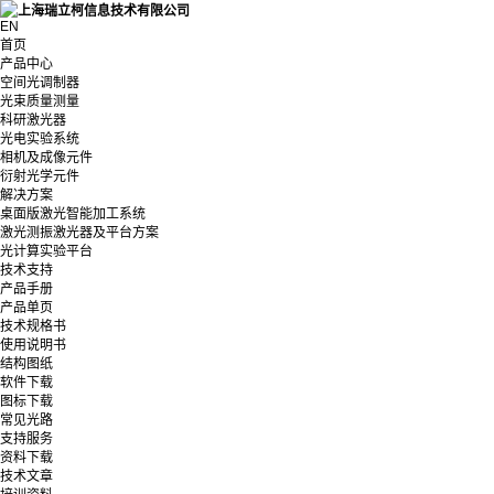
EN
首页
产品中心
空间光调制器
光束质量测量
科研激光器
光电实验系统
相机及成像元件
衍射光学元件
解决方案
桌面版激光智能加工系统
激光测振激光器及平台方案
光计算实验平台
技术支持
产品手册
产品单页
技术规格书
使用说明书
结构图纸
软件下载
图标下载
常见光路
支持服务
资料下载
技术文章