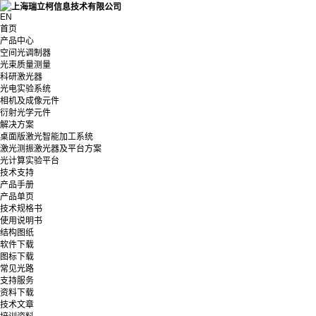
EN
首页
产品中心
空间光调制器
光束质量测量
科研激光器
光电实验系统
相机及成像元件
衍射光学元件
解决方案
桌面版激光智能加工系统
激光测振激光器及平台方案
光计算实验平台
技术支持
产品手册
产品单页
技术规格书
使用说明书
结构图纸
软件下载
图标下载
常见光路
支持服务
资料下载
技术文章