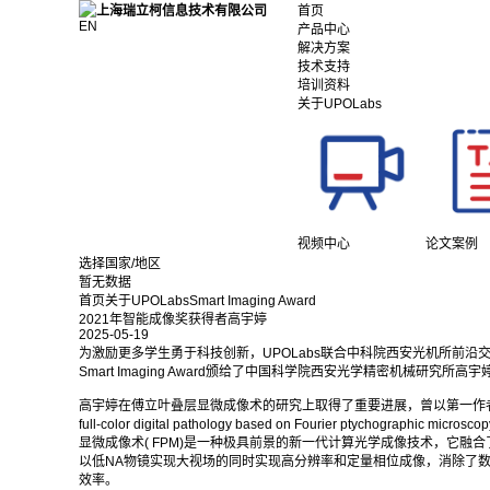
首页
EN
产品中心
解决方案
技术支持
培训资料
关于UPOLabs
视频中心
论文案例
选择国家/地区
暂无数据
首页
关于UPOLabs
Smart Imaging Award
2021年智能成像奖获得者高宇婷
2025-05-19
为激励更多学生勇于科技创新，UPOLabs联合中科院西安光机所前沿交
Smart Imaging Award颁给了中国科学院西安光学精密机械研究所高
高宇婷在傅立叶叠层显微成像术的研究上取得了重要进展，曾以第一作者的身份发表题
full-color digital pathology based on Fourier ptychographic mi
显微成像术( FPM)是一种极具前景的新一代计算光学成像技术，它融
以低NA物镜实现大视场的同时实现高分辨率和定量相位成像，消除了
效率。