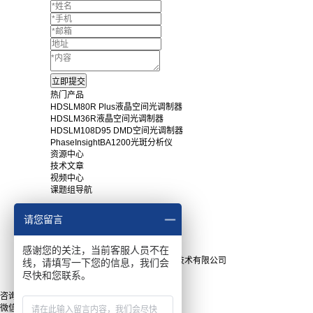
热门产品
HDSLM80R Plus液晶空间光调制器
HDSLM36R液晶空间光调制器
HDSLM108D95 DMD空间光调制器
PhaseInsightBA1200光斑分析仪
资源中心
技术文章
视频中心
课题组导航
常用下载
请您留言
产品手册
软件下载
感谢您的关注，当前客服人员不在
Copyright © 2025上海瑞立柯信息技术有限公司
线，请填写一下您的信息，我们会
沪ICP备15043820号
尽快和您联系。
网站地图
咨询
微信