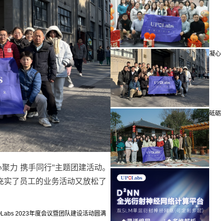
凝心聚
砥砺奋
心聚力 携手同行"主题团建活动。
充实了员工的业务活动又放松了
OLabs 2023年度会议暨团队建设活动圆满