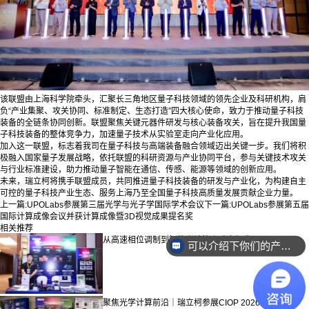
该联盟由上海科学院牵头，汇聚长三角地区量子科技领域的领先企业及科研机构，肩
负“产业集聚、攻关协同、标准制定、生态打造”四大核心使命，致力于推动量子科技
装备的全链条协同创新。联盟聚焦关键元器件研发与核心装备攻关，旨在提升我国量
子科技装备的整体竞争力，加速量子技术从实验室走向产业化应用。
加入这一联盟，标志着我司在量子科技与高端装备融合领域迈出关键一步。我们将积
极融入国家量子发展战略，依托联盟的科研资源与产业协同平台，参与关键技术攻关
与行业标准建设，助力推动量子智能在通信、传感、能源等领域的创新应用。
未来，瑞立柯将携手联盟成员，共同推进量子科技装备的研发与产业化，为构建自主
可控的量子科技产业生态、服务上海乃至全国量子科技高质量发展贡献企业力量。
上一篇:
UPOLabs参展第三届光学与光子学国际学术会议
下一篇:
UPOLabs参展第五届
国际计算成像会议并获计算成像暨3D视觉成果提名奖
相关推荐
从高速相位调制到智能光计算｜瑞立柯参展AIIP...
可以介绍下你们的产品么？
聚焦光学计算前沿｜瑞立柯参展CIOP 2026