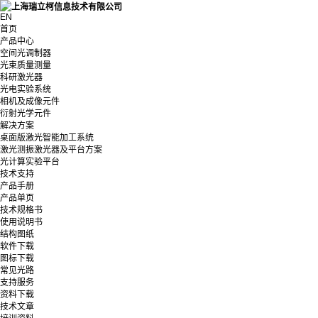
EN
首页
产品中心
空间光调制器
光束质量测量
科研激光器
光电实验系统
相机及成像元件
衍射光学元件
解决方案
桌面版激光智能加工系统
激光测振激光器及平台方案
光计算实验平台
技术支持
产品手册
产品单页
技术规格书
使用说明书
结构图纸
软件下载
图标下载
常见光路
支持服务
资料下载
技术文章