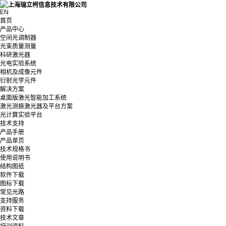
EN
首页
产品中心
空间光调制器
光束质量测量
科研激光器
光电实验系统
相机及成像元件
衍射光学元件
解决方案
桌面版激光智能加工系统
激光测振激光器及平台方案
光计算实验平台
技术支持
产品手册
产品单页
技术规格书
使用说明书
结构图纸
软件下载
图标下载
常见光路
支持服务
资料下载
技术文章