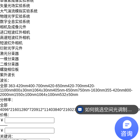
单像素成像实验系统
矢量光场实验系统
大气湍流模拟实验系统
物理光学实验系统
数字全息实验系统
相机及成像元件
进口短波红外相机
高速短波红外相机
短波红外相机
衍射光学元件
激光分束器
一维分束器
二维分束器
螺旋相位板
紫外波长
波长：
全部
363-420nm
400-700nm
420-650nm
420-700nm
420-
1100nm
800±30nm
1064±30nm
405nm-650nm
750nm-1630nm
355-420nm
800-
2000nm
1550±100nm
1064±100nm
532±50nm
分辨率：
全部
如何挑选空间光调制器？
4096*2160
1280*720
912*1140
3840*2160
2716*1600
1358*800
2560*1600
904*80
价格：
￥
——
￥
关键词：