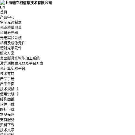
EN
首页
产品中心
空间光调制器
光束质量测量
科研激光器
光电实验系统
相机及成像元件
衍射光学元件
解决方案
桌面版激光智能加工系统
激光测振激光器及平台方案
光计算实验平台
技术支持
产品手册
产品单页
技术规格书
使用说明书
结构图纸
软件下载
图标下载
常见光路
支持服务
资料下载
技术文章