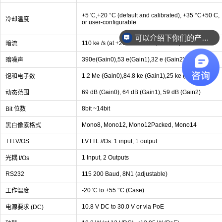
+5 'C,+20 °C (default and calibrated), +35 °C+50 C,
冷却温度
or user-configurable
可以介绍下你们的产品么？
110 ke /s (at +20 'C FPA temperature)
暗流
390e(Gain0),53 e(Gain1),32 e (Gain2)
暗噪声
1.2 Me (Gain0),84.8 ke (Gain1),25 ke (Gain2)
饱和电子数
69 dB (Gain0), 64 dB (Gain1), 59 dB (Gain2)
动态范围
8bit ~14bit
Bit 位数
Mono8, Mono12, Mono12Packed, Mono14
黑白像素格式
TTLV/OS
LVTTL //Os: 1 input, 1 output
1 Input, 2 Outputs
光耦 I/Os
RS232
115 200 Baud, 8N1 (adjustable)
-20 'C to +55 °C (Case)
工作温度
10.8 V DC to 30.0 V or via PoE
电源要求 (DC)