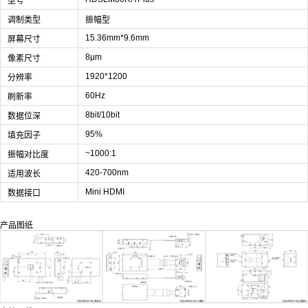
型号
调制类型
振幅型
15.36mm*9.6mm
屏幕尺寸
8μm
像素尺寸
1920*1200
分辨率
60Hz
刷新率
8bit/10bit
数据位深
95%
填充因子
~1000:1
振幅对比度
420-700nm
适用波长
Mini HDMI
数据接口
产品图纸