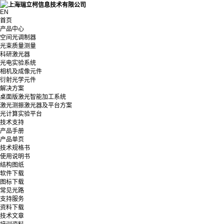
EN
首页
产品中心
空间光调制器
光束质量测量
科研激光器
光电实验系统
相机及成像元件
衍射光学元件
解决方案
桌面版激光智能加工系统
激光测振激光器及平台方案
光计算实验平台
技术支持
产品手册
产品单页
技术规格书
使用说明书
结构图纸
软件下载
图标下载
常见光路
支持服务
资料下载
技术文章