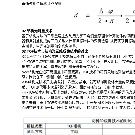
再通过相位偏移计算深度
02 结构光测量技术
基于结构光法的三维重建主要利用光学三角测量原理来计算物体的深度
器和反射点构成的三角关系来计算目标物体的深度信息, 从而实现目标物
点测量、单光条测量和多光条测量。
03 TOF技术与结构光三维成像技术的对比
3D结构光与TOF技术由于技术特点不同，都在不同领域有着自己的优势
<1>TOF与结构光相比模组结构更简单，尺寸更小，在发射端，TOF
形成特定的图案，需要添加衍射光栅和光学棱镜。
<2>结构光在近距离测量中精度更高。TOF技术的精度只能达到厘米
级，因此在工业测量中被广泛使用。
<3>结构光技术只需要发射一次激光脉冲，就可以得到物体大量的深度
反，TOF则需要多次发射激光脉冲，因此功耗较高、分辨率较低。
<4>TOF技术对算法要求更低，响应更快。结构光需要对编码的光信息
术复杂度较低，运算量小，处理时间短，因此可以达到更高的图像采集
综合来看，由于TOF技术测量范围较远，且采集图像速度和帧率更高，
而结构光技术由于适用于近距离检测，且检测精度更高，因此在人脸识