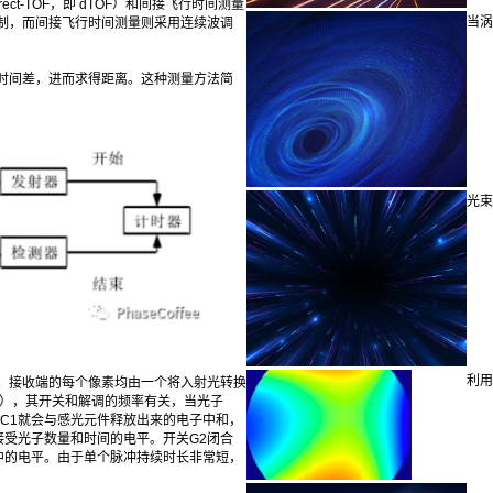
t-TOF，即 dTOF）和间接飞行时间测量
当涡
脉冲调制，而间接飞行时间测量则采用连续波调
时间差，进而求得距离。这种测量方法简
光束
利用
。接收端的每个像素均由一个将入射光转换
2），其开关和解调的频率有关，当光子
C1就会与感光元件释放出来的电子中和，
接受光子数量和时间的电平。开关G2闭合
中的电平。由于单个脉冲持续时长非常短，