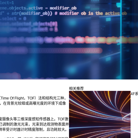
相关推荐
4F
 Of Flight，TOF）法和结构光三种，
高，在背景光较暗或高曝光度的环境下成像
度摄像头等三维深度感知传感器上。TOF激
已调制的激光光束，光束到达观测物表面并
辨率受计时器计时精度限制，且功耗较大。