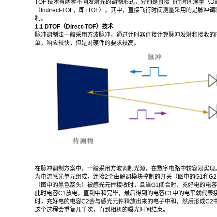
TOF 技术有两种不同发射光的调制形式，分别是直接飞行时间测量（Direc
（Indirect-TOF，即 iTOF）。其中，直接飞行时间测量采用的是
制。
1.1 DTOF（Direct-TOF）技术
脉冲调制法一般采用方波脉冲，通过计时器直接计算脉冲发射和接收的
单，响应较快，但是对硬件的要求较高。
在脉冲调制方案中，一般采用方波调制光源，在数字电路中较容易实现
为电流感光单元组成，连接2个由解调模块控制的开关（图中的G1和G
（图中的黑色箭头）被感光元件接收时，且当G1闭合时，充好电的电容
此时电容C1放电，直到中和完毕，最后得到的电容C1中的电平就代表
时，充好电的电容C2会与感光元件释放出来的电子中和，然后形成C2
这个过程会重复几千次，直到相机的曝光时间结束。