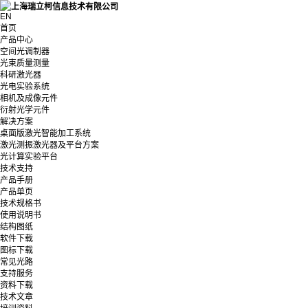
EN
首页
产品中心
空间光调制器
光束质量测量
科研激光器
光电实验系统
相机及成像元件
衍射光学元件
解决方案
桌面版激光智能加工系统
激光测振激光器及平台方案
光计算实验平台
技术支持
产品手册
产品单页
技术规格书
使用说明书
结构图纸
软件下载
图标下载
常见光路
支持服务
资料下载
技术文章