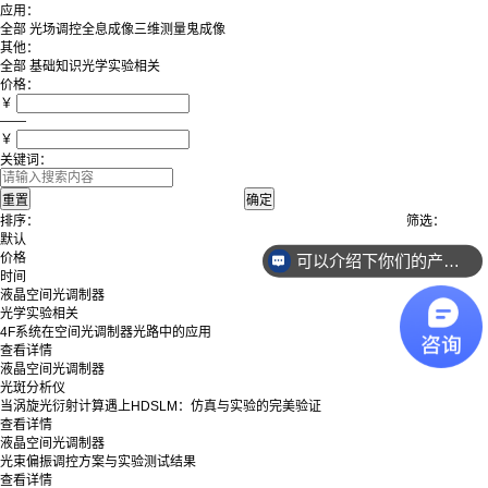
应用：
全部
光场调控
全息成像
三维测量
鬼成像
其他：
全部
基础知识
光学实验相关
价格：
￥
——
￥
关键词：
排序：
筛选：
默认
价格
可以介绍下你们的产品么？
时间
液晶空间光调制器
光学实验相关
4F系统在空间光调制器光路中的应用
查看详情
液晶空间光调制器
光斑分析仪
当涡旋光衍射计算遇上HDSLM：仿真与实验的完美验证
查看详情
液晶空间光调制器
光束偏振调控方案与实验测试结果
查看详情