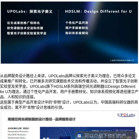
从品牌服务设计路径上来讲，UPOLabs品牌以探索光子奥义为理念，已将众多论文
成果推广和转化，已开展多次研究课题技术交流和传播活动，并设立了智慧光子创新
实验室及奖学金。UPOLabs旗下HDSLM系列高端空间光调制器以Design Different
for U为理念，通过个性化产品开发、用户手册教材化、知识体系视频化等途径建立产
品、人和知识的连接。
这些属于典型产品开发设计中的“非物”设计，UPOLabs认为，中国高端科研仪器的商
业成功，离不开“非物”设计思维的引领。