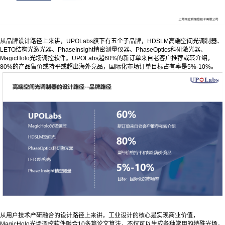
从品牌设计路径上来讲，UPOLabs旗下有五个子品牌，HDSLM高端空间光调制器、
LETO结构光激光器、PhaseInsight精密测量仪器、PhaseOptics科研激光器、
MagicHolo光场调控软件。UPOLabs超60%的新订单来自老客户推荐或转介绍，
80%的产品售价或持平或超出海外竞品，国际化市场订单目标占有率是5%-10%。
从用户技术产研融合的设计路径上来讲，工业设计的核心是实现商业价值，
MagicHolo光场调控软件融合10多篇论文算法，不仅可以生成各种常用的特殊光场，