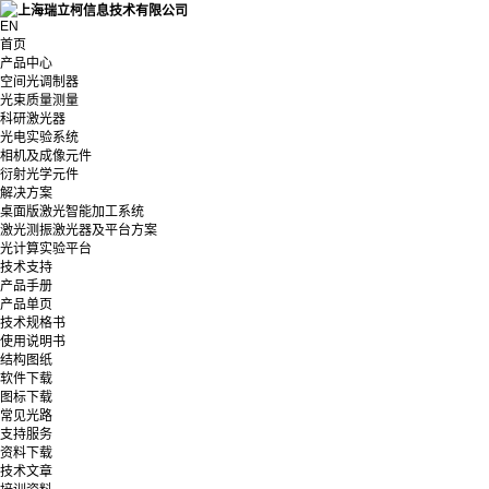
EN
首页
产品中心
空间光调制器
光束质量测量
科研激光器
光电实验系统
相机及成像元件
衍射光学元件
解决方案
桌面版激光智能加工系统
激光测振激光器及平台方案
光计算实验平台
技术支持
产品手册
产品单页
技术规格书
使用说明书
结构图纸
软件下载
图标下载
常见光路
支持服务
资料下载
技术文章