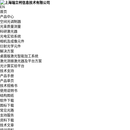
EN
首页
产品中心
空间光调制器
光束质量测量
科研激光器
光电实验系统
相机及成像元件
衍射光学元件
解决方案
桌面版激光智能加工系统
激光测振激光器及平台方案
光计算实验平台
技术支持
产品手册
产品单页
技术规格书
使用说明书
结构图纸
软件下载
图标下载
常见光路
支持服务
资料下载
技术文章