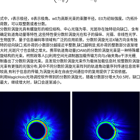
式中，r表示极径，θ表示极角。w0为高斯光束的束腰半径。E0为初始强度。l为拓扑
荷数，可以取整数或者分数。
分数阶涡旋光具有螺旋形的相位结构、中心光强为零、光斑存在独特径向缺口、含有
确定轨道角动量等特性,这些特性使分数阶涡旋光在粒子的操纵、光镊、非线性光学、
生物医学、量子信息编码等领域有广泛的应用前景。分数阶涡旋光沿X轴方向含有独
特的径向缺口,拓扑荷的小数部分越接近半整数,缺口越明显;拓扑荷的整数部分逐渐增
大时,光斑尺寸也会随之增大。携带轨道角动量(OAM)的分数阶涡旋光束是一种特殊螺
旋结构的光束。柯熙政等人[1]利用空间光调制器加载传输方向与z轴夹角α干涉光栅,
制备出了分数阶涡旋光束。且发现分数阶涡旋光束作为载体加载信息时,较整数阶涡旋
光束有更强的光强分布,其中不同分数阶涡旋光束阵列的轨道角动量序列传递信息效率
较高,有利于信息的传输,为涡旋光束在自由空间通信中的复用提供了实验依据。
利用MagicHolo光场调控软件得到的分数阶涡旋光，随着分数部分增大为0.5时，缺口
最大，继续增大时，缺口会逐渐减小。