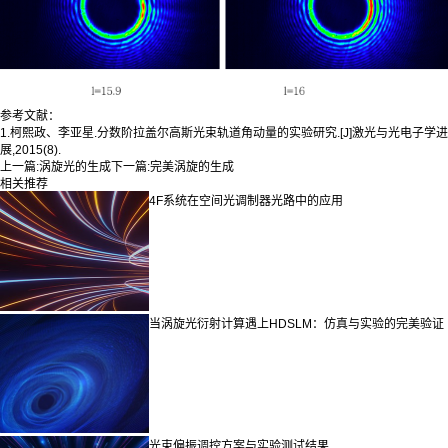
参考文献：
1.柯熙政、李亚星.分数阶拉盖尔高斯光束轨道角动量的实验研究.[J]激光与光电子学进
展,2015(8).
上一篇:
涡旋光的生成
下一篇:
完美涡旋的生成
相关推荐
4F系统在空间光调制器光路中的应用
当涡旋光衍射计算遇上HDSLM：仿真与实验的完美验证
光束偏振调控方案与实验测试结果