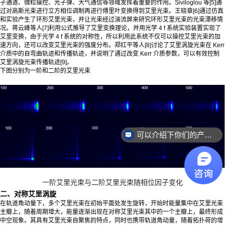
子通道、微粒操控、光子弹、大气通信等领域发挥着重要的作用。Siviloglou 等[5]通
过对高斯光束进行立方相位调制再进行傅里叶变换得到艾里光束。王晓章[6]通过仿真
和实验产生了环形艾里光束，并让光束经过湍流屏来研究环形艾里光束的光束漂移情
况。蒋云峰等人[7]利用公式推导了艾里变换理论，并用光学 4 f 系统实验装置实现了
艾里变换，由于光学 4 f 系统的对称性，所以利用此系统不仅可以操控艾里光束的加
速方向，还可以改变艾里光束的强度分布。郑红平等人[8]讨论了艾里涡旋光束在 Kerr
介质中的自弯曲轨迹和传播轨迹，并说明了通过改变 Kerr 介质参数，可以有效控制
艾里涡旋光束传播轨迹[9]。
下图分别为一阶和二阶的艾里光束
可以介绍下你们的产品么？
销售负责人联系方式是多少？
一阶艾里光束与二阶艾里光束随相位因子变化
二、对称艾里涡旋
在轨道角动量下，多个艾里光束在初始平面处发生旋转，开始时能量集中在艾里光束
主瓣上，随着周期增大，能量逐渐出现在对称艾里光束其中的一个主瓣上，最终形成
中空现象。其具有艾里光束自聚焦的特点，同时也携带轨道角动量，随着拓扑荷的增