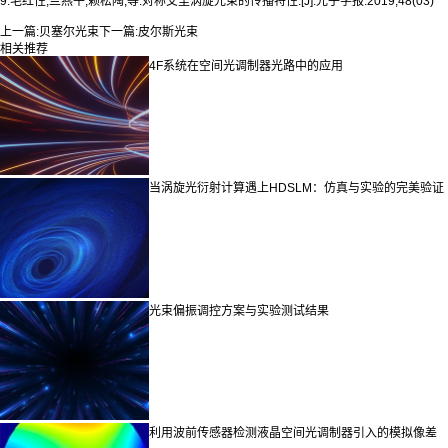
9.毛红性,兰燕平,赖松陶,等.对称艾里涡旋光束的传播特性.[J].光子学报.2019,48(03)
上一篇:
贝塞尔光束
下一篇:
皮尔斯光束
相关推荐
4F系统在空间光调制器光路中的应用
当涡旋光衍射计算遇上HDSLM：仿真与实验的完美验证
光束偏振调控方案与实验测试结果
利用波前传感器检测液晶空间光调制器引入的模拟像差