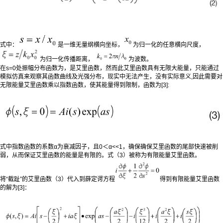
式中：
是一维无量纲横向坐标，
为归一化的任意横向尺度，
为归一化传播距离，
为波数。
在s=0处振幅分布函数为，是艾里函数，然而此艾里函数具有无限大能量，只能通过
模拟仿真来观察其函数曲线及光强分布，现实中无法产生，没有实际意义,因此需要对
无限能量艾里函数乘以指数函数，使其能量得到限制，函数为[3]:
式中指数函数的系数α为衰减因子，且0＜α<<1，确保确保艾里函数的尾部快速被削
弱，从而保证艾里函数的能量是有限的。式（3）被称为有限能量艾里函数。
将“截趾”的艾里函数（3）代入到薛定谔方程
得到有限能量艾里函数
的解为[3]：