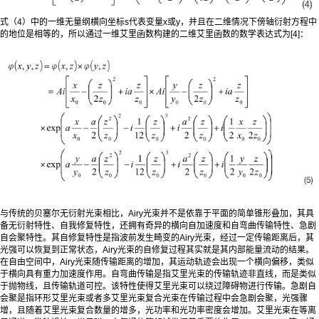
式（4）中的一维无量纲横向坐标s代表变量x或y，并且在二维情况下傍轴衍射方程中
的地位是相等的，所以通过一维艾里函数构建的二维艾里函数的数学表达式为[4]：
与传统的贝塞尔无衍射光束相比，Airy光束并不是依靠于平面的简单锥形叠加，其具
备无衍射特性、自我修复特性，还拥有奇异的横向自加速度和自弯曲传输特性、急剧
自会聚特性。其自修复特性是指波前发生畸变的Airy光束，经过一定传输距离后，其
光强可以恢复到正常状态，Airy光束的自修复过程其实就是其内部能量流动的结果。
在自由空间中，Airy光束随传输距离的增加，其运动轨迹会出现一个横向偏移，类似
于横向具有重力加速度作用。自弯曲传输是指艾里光束的传输轨迹非直线，而是类似
于抛物线，且传输轨道可控。该特性使得艾里光束可以绕过障碍物进行传输。急剧自
会聚是指环形艾里光束或者多艾里光束复合光束在传输过程中会急剧会聚，光强骤
增，且随着艾里光束复合数量的增多，光功率和光功率密度会增加。艾里光束在等离