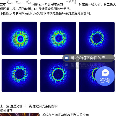
式中
分别表示阶贝塞尔函数
对应第一极大值、第二极大
值和第二极小值的位置，R0是计算全息图的外半径。
下图所示为利用MagicHolo实验软件模拟最佳环带对涡旋光的影响。
可以介绍下你们的产品么？
销售负责人联系方式是多少？
上一篇:
达曼光栅
下一篇:
像散对光束的影响
相关推荐
4F系统在空间光调制器光路中的应用