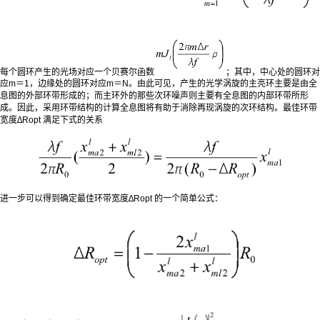
每个圆环产生的光场对应一个贝赛尔函数
；其中，中心处的圆环对
应m＝1，边缘处的圆环对应m＝N。由此可见，产生的光学涡旋的主亮环主要是由全
息图的外部环带形成的；而主环外的那些次环噪声则主要有全息图的内部环带所形
成。因此，采用环带结构的计算全息图将有助于消除再现涡旋的次环结构。最佳环带
宽度∆Ropt 满足下式的关系
进一步可以得到确定最佳环带宽度∆Ropt 的一个简单公式：