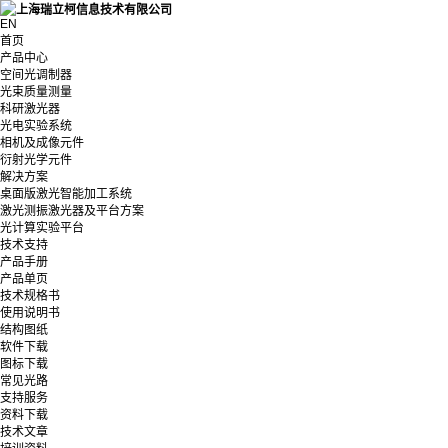
EN
首页
产品中心
空间光调制器
光束质量测量
科研激光器
光电实验系统
相机及成像元件
衍射光学元件
解决方案
桌面版激光智能加工系统
激光测振激光器及平台方案
光计算实验平台
技术支持
产品手册
产品单页
技术规格书
使用说明书
结构图纸
软件下载
图标下载
常见光路
支持服务
资料下载
技术文章