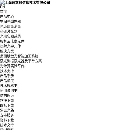
EN
首页
产品中心
空间光调制器
光束质量测量
科研激光器
光电实验系统
相机及成像元件
衍射光学元件
解决方案
桌面版激光智能加工系统
激光测振激光器及平台方案
光计算实验平台
技术支持
产品手册
产品单页
技术规格书
使用说明书
结构图纸
软件下载
图标下载
常见光路
支持服务
资料下载
技术文章