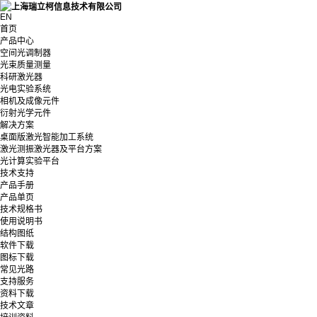
EN
首页
产品中心
空间光调制器
光束质量测量
科研激光器
光电实验系统
相机及成像元件
衍射光学元件
解决方案
桌面版激光智能加工系统
激光测振激光器及平台方案
光计算实验平台
技术支持
产品手册
产品单页
技术规格书
使用说明书
结构图纸
软件下载
图标下载
常见光路
支持服务
资料下载
技术文章