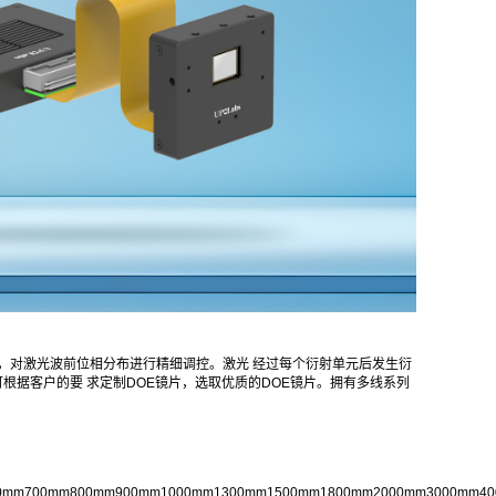
，对激光波前位相分布进行精细调控。激光 经过每个衍射单元后发生衍
可根据客户的要 求定制DOE镜片，选取优质的DOE镜片。拥有多线系列
0mm
700mm
800mm
900mm
1000mm
1300mm
1500mm
1800mm
2000mm
3000mm
4