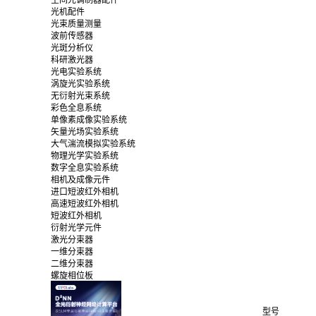
光机配件
光束质量测量
波前传感器
光斑分析仪
科研激光器
光电实验系统
涡旋光实验系统
无衍射光束系统
彩色全息系统
单像素成像实验系统
矢量光场实验系统
大气湍流模拟实验系统
物理光学实验系统
数字全息实验系统
相机及成像元件
进口短波红外相机
高速短波红外相机
短波红外相机
衍射光学元件
激光分束器
一维分束器
二维分束器
螺旋相位板
型号