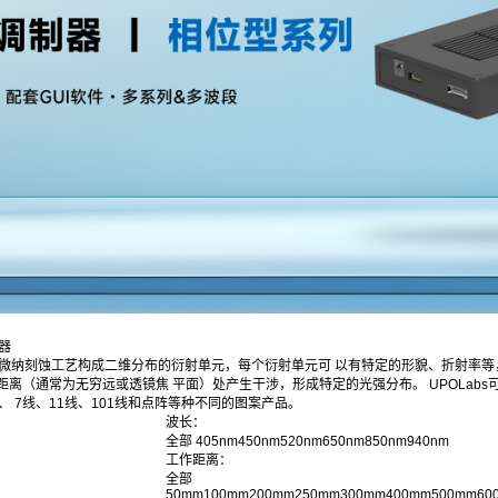
器
用微纳刻蚀工艺构成二维分布的衍射单元，每个衍射单元可 以有特定的形貌、折射率等
距离（通常为无穷远或透镜焦 平面）处产生干涉，形成特定的光强分布。 UPOLabs
、 7线、11线、101线和点阵等种不同的图案产品。
波长：
全部
405nm
450nm
520nm
650nm
850nm
940nm
工作距离：
全部
50mm
100mm
200mm
250mm
300mm
400mm
500mm
60