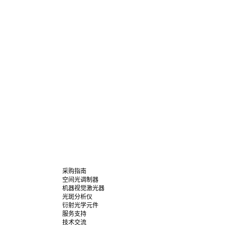
采购指南
空间光调制器
机器视觉激光器
光斑分析仪
衍射光学元件
服务支持
技术交流