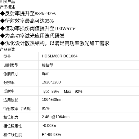
相关产品
产品概述
◆反射率提升至88%~92%
◆衍射效率最高可达95%
◆值功率损伤阈值提升至100W/cm²
◆为高功率激光应用迭代研发
◆优化设计散热结构，以满足高功率激光加工需求
产品参数
HDSLM80R DC1064
型号
调制类型
相位型
8μm
像素尺寸
1920*1200
分辨率
反射率
Typ：89% Max：92%
1064±30nm
适用波长
85%
衍射效率（16阶）
2.48π@1064nm
相位能力
~0.003π
相位稳定性
²
R
>99.98%
相位线性度