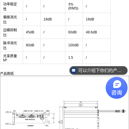
功率稳定
3%
/
/
/
(RMS)
性
偏振消光
/
18dB
/
18dB
比
边模抑制
45dB
/
60dB
48.6dB
比
脉冲消光
80dB
/
100dB
/
比
光束质量
/
/
1.5
/
M²
可以介绍下你们的产品么？
产品图纸