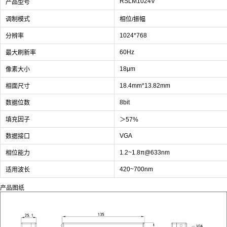
RSLM1024V
产品型号
调制模式
相位/振幅
1024*768
分辨率
60Hz
最大刷新率
18μm
像素大小
18.4mm*13.82mm
相面尺寸
8bit
数据位数
填充因子
＞57%
VGA
数据接口
1.2~1.8π@633nm
相位能力
420~700nm
适用波长
产品图纸