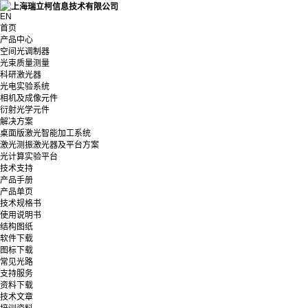
EN
首页
产品中心
空间光调制器
光束质量测量
科研激光器
光电实验系统
相机及成像元件
衍射光学元件
解决方案
桌面版激光智能加工系统
激光测振激光器及平台方案
光计算实验平台
技术支持
产品手册
产品单页
技术规格书
使用说明书
结构图纸
软件下载
图标下载
常见光路
支持服务
资料下载
技术文章