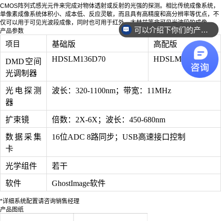
CMOS阵列式感光元件来完成对物体透射或反射的光强的探测。相比传统成像系统，
单像素成像系统体积小、成本低、反应灵敏，而且具有高精度和高分辨率等优点，不
仅可以用于可见光波段成像，同时也可用于红外、太赫兹等非可见光波段的成像。
可以介绍下你们的产品么？
产品参数
项目
基础版
高配版
HDSLM136D70
HDSLM108D95
DMD空间
光调制器
光电探测
波长：320-1100nm；带宽：11MHz
器
扩束镜
倍数：2X-6X；波长：450-680nm
数据采集
16位ADC 8路同步；USB高速接口控制
卡
光学组件
若干
软件
GhostImage软件
*详细系统配置请咨询销售经理
产品图纸