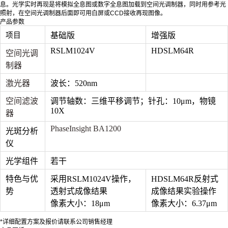
息。光学实时再现是将模拟全息图或数字全息图加载到空间光调制器，同时用参考光
照射，在空间光调制器后面即可用白屏或CCD接收再现图像。
产品参数
项目
基础版
增强版
RSLM1024V
HDSLM64R
空间光调
制器
激光器
波长：520nm
空间滤波
调节轴数：三维平移调节；针孔：10μm，物镜
10X
器
PhaseInsight BA1200
光斑分析
仪
光学组件
若干
特色与优
采用RSLM1024V操作，
HDSLM64R反射式
势
透射式成像结果
成像结果实验操作
像素大小：18μm
像素大小：6.37μm
*详细配置方案及报价请联系公司销售经理