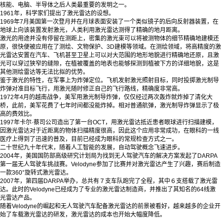
核能、电脑、半导体之后人类最重要的发明之一。
1961年，科学家们提出了激光雷达的设想。
1969年7月美国第一次登月并在月球表面安装了一个类似镜子的后向反射器装置，在
地球上向该装置发射激光，人类利用激光雷达测得了精确的
地月距离
。
激光的用途并没有停留在测距上，密集的激光束可以将被测物体的细节精确地建模还
原，很快便被应用在了测绘、文物保护、3D建模等领域。在测绘领域，将高精度的激
光雷达安置在汽车、飞机甚至卫星上可以对大范围的地形地貌进行精确地还原，且激
光可以穿过狭窄的缝隙，在植被覆盖的地表也能够探测到植被下方的详细地貌，这是
其他测绘雷达等无法比拟的优势。
鉴于激光的特性，在军事上为炸弹定位。飞机发射激光照射目标，同时投掷激光制导
炸弹对准目标飞行，用激光随时修正自己的飞行路线，精确度非常高。
1972年4月的越南战争，美军用激光制导炸弹，仅仅经过两次轰炸就炸掉了清化大
桥，此前，美军花费了七年时间都没能炸掉。相对普通航弹，激光制导炸弹显示了极
高的费效比。
1997年卡尔·蔡司公司造出了第一台OCT，用激光雷达抵近患者眼球进行扫描建模，
因激光雷达对于近距离的物体扫描精度很高，因此这个应用非常成功，在眼科的一线
医疗上得到了迅速的普及，目前已经成为眼科的常规检查方式之一。
二十世纪九十年代末，随着人工智能的发展，自动驾驶概念飞速进步。
2004年，美国国防部高级研究计划局为找到无人驾驶汽车的解决方案发起了DARPA
第一届无人驾驶车挑战赛。Velodyne参加了比赛并对激光雷达产生了兴趣，赛后制造
一款360°旋转式激光雷达。
2007年，第四届DARPA举办，总共有７支车队跑完了全程，其中６支搭载了激光雷
达。此时的Velodyne已经成为了专业的激光雷达制造商，并推出了其知名的
64线激
光雷达
产品。
随着Velodyne的崛起和无人驾驶汽车配备激光雷达的前景被看好，越来越多的企业开
始了车载激光雷达的研发，激光雷达的成本也开始大幅度降低。