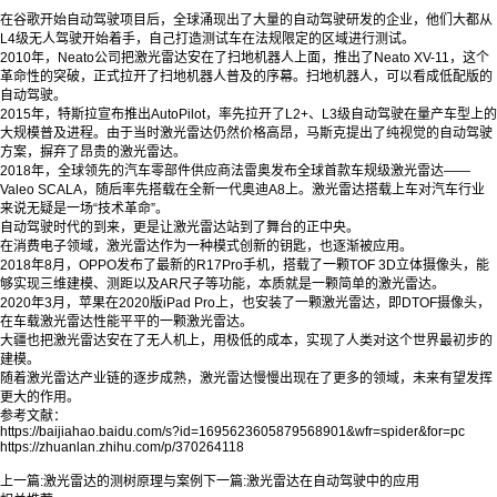
在谷歌开始自动驾驶项目后，全球涌现出了大量的自动驾驶研发的企业，他们大都从
L4级无人驾驶开始着手，自己打造测试车在法规限定的区域进行测试。
2010年，Neato公司把激光雷达安在了扫地机器人上面，推出了Neato XV-11，这个
革命性的突破，正式拉开了扫地机器人普及的序幕。扫地机器人，可以看成低配版的
自动驾驶。
2015年，特斯拉宣布推出AutoPilot，率先拉开了L2+、L3级自动驾驶在量产车型上的
大规模普及进程。由于当时激光雷达仍然价格高昂，马斯克提出了纯视觉的自动驾驶
方案，摒弃了昂贵的激光雷达。
2018年，全球领先的汽车零部件供应商法雷奥发布全球首款车规级激光雷达——
Valeo SCALA，随后率先搭载在全新一代奥迪A8上。激光雷达搭载上车对汽车行业
来说无疑是一场“技术革命”。
自动驾驶时代的到来，更是让激光雷达站到了舞台的正中央。
在消费电子领域，激光雷达作为一种模式创新的钥匙，也逐渐被应用。
2018年8月，OPPO发布了最新的R17Pro手机，搭载了一颗TOF 3D立体摄像头，能
够实现三维建模、测距以及AR尺子等功能，本质就是一颗简单的激光雷达。
2020年3月，苹果在2020版iPad Pro上，也安装了一颗激光雷达，即DTOF摄像头，
在车载激光雷达性能平平的一颗激光雷达。
大疆也把激光雷达安在了无人机上，用极低的成本，实现了人类对这个世界最初步的
建模。
随着激光雷达产业链的逐步成熟，激光雷达慢慢出现在了更多的领域，未来有望发挥
更大的作用。
参考文献：
https://baijiahao.baidu.com/s?id=1695623605879568901&wfr=spider&for=pc
https://zhuanlan.zhihu.com/p/370264118
上一篇:
激光雷达的测树原理与案例
下一篇:
激光雷达在自动驾驶中的应用