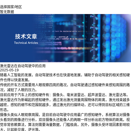
选择国家/地区
暂无数据
激光雷达在自动驾驶中的应用
2025-05-19
随着人工智能的发展，自动驾驶技术也在快速地发展，辅助于自动驾驶的相关感知硬
件也得以快速发展。
传统的开车方式需要用人眼观察四周的路况，自动驾驶通过感知硬件来感知周围的路
况，减轻了人眼的压力。
目前应用于汽车上的感知硬件有：摄像头、毫米波雷达、超声波雷达、激光雷达等。
激光雷达作为新崛起的感知硬件，通过发出激光测量周围物体的距离，激光线束越多
越密，感知的细节和范围就越多，通过激光的扫描转动，还可以得到目标区域的三维
形态。
摄像头类似人眼观察周围，是目前自动驾驶中应用最广的感知硬件，系统算法对摄像
头看到的图像进行分析，双目摄像头还能像人的两眼一样分析出前方物体的距离。视
觉非常依赖算法，算法则需要海量数据，门槛极高，另外，摄像头受环境因素影响较
大，比如能见度、逆光等。