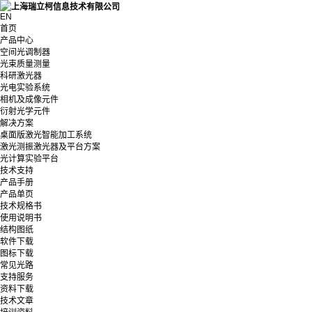
EN
首页
产品中心
空间光调制器
光束质量测量
科研激光器
光电实验系统
相机及成像元件
衍射光学元件
解决方案
桌面版激光智能加工系统
激光测振激光器及平台方案
光计算实验平台
技术支持
产品手册
产品单页
技术规格书
使用说明书
结构图纸
软件下载
图标下载
常见光路
支持服务
资料下载
技术文章