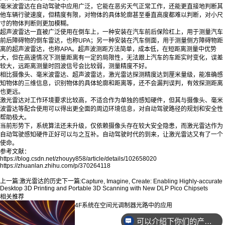
毫米波雷达在自动驾驶中应用广泛，它能在恶劣天气正常工作，还能更直接地判断其
他车辆行驶速度，但精度有限，对物体的具体轮廓甚至垂直高度都难以判断，对小尺
寸的物体判断则更加模糊。
超声波雷达一直被广泛使用在倒车上，一种安装在汽车前后保险杠上，用于测量汽车
前后障碍物的倒车雷达，也称UPA；另一种安装在汽车侧面，用于测量侧方障碍物距
离的超声波雷达，也称APA。超声波测距方法简单，成本低，在短距离测量中优势
大，但在高速情况下测量距离有一定的局限性，无法跟上汽车的车距实时变化，误差
较大，远距离测量时回波信号会比较弱，测量精度不好。
相比摄像头、毫米波雷达、超声波雷达，激光雷达探测精度达到厘米量级，能准确感
知物体的三维信息，识别物体的具体轮廓和距离等，还不会漏判误判，有效探测距离
也更远。
激光雷达对工作环境要求比较高，不适合作为单独的感知硬件，但其与摄像头、毫米
波雷达等配合使用可以得出更全面的周边环境信息，对自动驾驶路径的规划和安全性
帮助极大。
当前形势下，系统算法还未升级，仅依赖摄像头存在较大安全隐患，而激光雷达作为
自动驾驶感知硬件正好可以与之互补。自动驾驶时代的到来，让激光雷达又有了一个
使命。
参考文献：
https://blog.csdn.net/zhouyy858/article/details/102658020
https://zhuanlan.zhihu.com/p/370264118
上一篇:
激光雷达的历史
下一篇:
Capture, Imagine, Create: Enabling Highly-accurate
Desktop 3D Printing and Portable 3D Scanning with New DLP Pico Chipsets
相关推荐
4F系统在空间光调制器光路中的应用
可以介绍下你们的产品么？