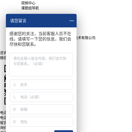
视频中心
课题组导航
常用下载
请您留言
产品手册
软件下载
感谢您的关注，当前客服人员不在
Copyright © 2025上海瑞立柯信息技术有限公司
线，请填写一下您的信息，我们会
沪ICP备15043820号
尽快和您联系。
网站地图
咨询
微信
电话
电话:
021-54960856
留言
询价列表