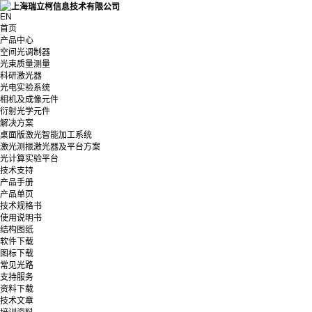
EN
首页
产品中心
空间光调制器
光束质量测量
科研激光器
光电实验系统
相机及成像元件
衍射光学元件
解决方案
桌面版激光智能加工系统
激光测振激光器及平台方案
光计算实验平台
技术支持
产品手册
产品单页
技术规格书
使用说明书
结构图纸
软件下载
图标下载
常见光路
支持服务
资料下载
技术文章