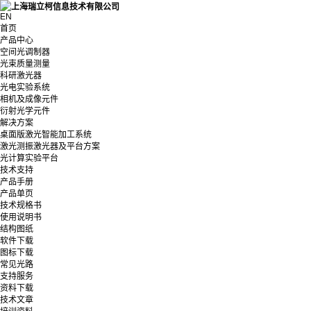
EN
首页
产品中心
空间光调制器
光束质量测量
科研激光器
光电实验系统
相机及成像元件
衍射光学元件
解决方案
桌面版激光智能加工系统
激光测振激光器及平台方案
光计算实验平台
技术支持
产品手册
产品单页
技术规格书
使用说明书
结构图纸
软件下载
图标下载
常见光路
支持服务
资料下载
技术文章