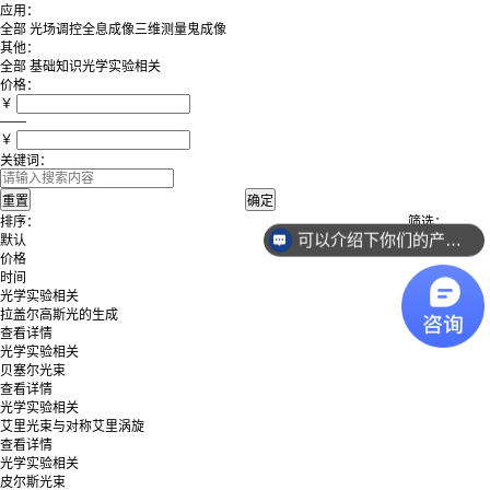
应用：
全部
光场调控
全息成像
三维测量
鬼成像
其他：
全部
基础知识
光学实验相关
价格：
￥
——
￥
关键词：
排序：
筛选：
可以介绍下你们的产品么？
默认
价格
时间
光学实验相关
拉盖尔高斯光的生成
查看详情
光学实验相关
贝塞尔光束
查看详情
光学实验相关
艾里光束与对称艾里涡旋
查看详情
光学实验相关
皮尔斯光束