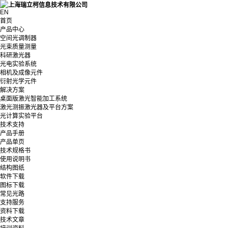
EN
首页
产品中心
空间光调制器
光束质量测量
科研激光器
光电实验系统
相机及成像元件
衍射光学元件
解决方案
桌面版激光智能加工系统
激光测振激光器及平台方案
光计算实验平台
技术支持
产品手册
产品单页
技术规格书
使用说明书
结构图纸
软件下载
图标下载
常见光路
支持服务
资料下载
技术文章